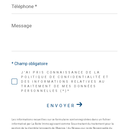
Téléphone
*
Message
*
* Champ obligatoire
J'AI PRIS CONNAISSANCE DE LA
POLITIQUE DE CONFIDENTIALITÉ ET
DES INFORMATIONS RELATIVES AU
TRAITEMENT DE MES DONNÉES
PERSONNELLES (*)*
ENVOYER
Les informations recueillies sur ce formulaire sont enregistrées dans un fichier
informatisé par La Boite Immo agissant comme Sous-traitant du traitement pour la
gestion de la clientèle/prospects de l'Agence / du Réseau qui reste Responsable du