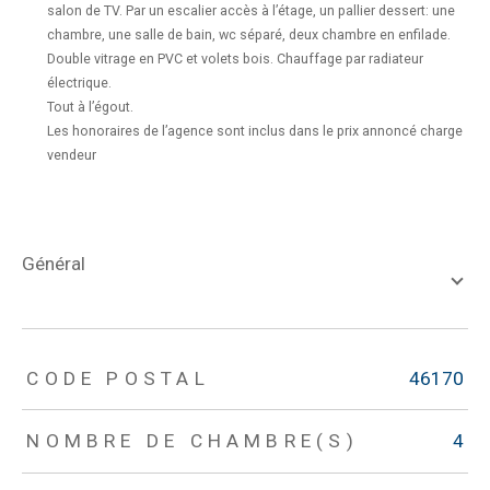
salon de TV. Par un escalier accès à l’étage, un pallier dessert: une
chambre, une salle de bain, wc séparé, deux chambre en enfilade.
Double vitrage en PVC et volets bois. Chauffage par radiateur
électrique.
Tout à l’égout.
Les honoraires de l’agence sont inclus dans le prix annoncé charge
vendeur
général
TRAD_ZEPHYR_Caracteristique
TRAD_ZEPHYR_Valeurs
CODE POSTAL
46170
NOMBRE DE CHAMBRE(S)
4