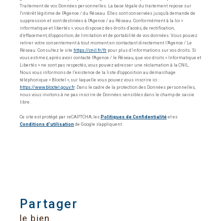
Traitement de vos Données personnelles. La base légale du traitement repose sur
l'intérêt légitime de l'Agence / du Réseau. Elles sont conservées jusqu'à demande de
suppression et sont destinées à l'Agence / au Réseau. Conformément à la loi «
informatique et libertés », vous disposez des droits d’accès, de rectification,
d’effacement, d’opposition, de limitation et de portabilité de vos données. Vous pouvez
retirer votre consentement à tout moment en contactant directement l’Agence / Le
Réseau. Consultez le site
https://cnil.fr/fr
pour plus d’informations sur vos droits. Si
vous estimez, après avoir contacté l'Agence / le Réseau, que vos droits « Informatique et
Libertés » ne sont pas respectés, vous pouvez adresser une réclamation à la CNIL.
Nous vous informons de l’existence de la liste d'opposition au démarchage
téléphonique « Bloctel », sur laquelle vous pouvez vous inscrire ici :
https://www.bloctel.gouv.fr
. Dans le cadre de la protection des Données personnelles,
nous vous invitons à ne pas inscrire de Données sensibles dans le champ de saisie
libre.
Ce site est protégé par reCAPTCHA, les
Politiques de Confidentialité
et es
Conditions d'utilisation
de Google s'appliquent.
partager
le bien