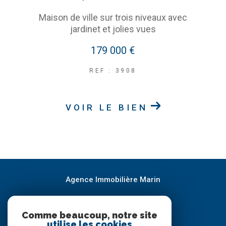
Maison de ville sur trois niveaux avec
jardinet et jolies vues
179 000 €
REF : 3908
VOIR LE BIEN
Agence Immobilière Marin
05.65.21.82.83
Comme beaucoup, notre site
geoffroy@immobilier-marin.com
utilise les cookies
37 RUE CLEMENCEAU