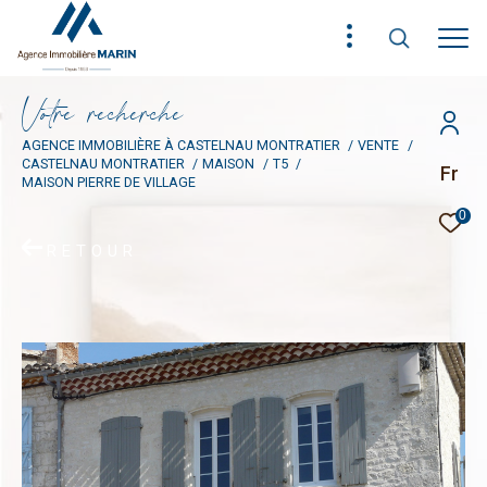
V
o
t
r
e
r
e
c
h
e
r
c
h
e
AGENCE IMMOBILIÈRE À CASTELNAU MONTRATIER
VENTE
CASTELNAU MONTRATIER
MAISON
T5
Fr
MAISON PIERRE DE VILLAGE
0
RETOUR