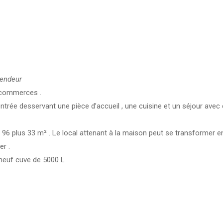
vendeur
t commerces .
: entrée desservant une pièce d’accueil , une cuisine et un séjour av
 96 plus 33 m² . Le local attenant à la maison peut se transformer en 
er .
 neuf cuve de 5000 L