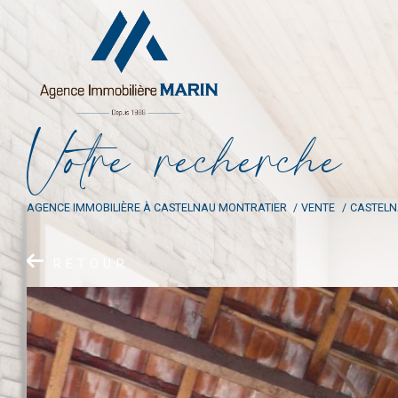
V
o
t
r
e
r
e
c
h
e
r
c
h
e
AGENCE IMMOBILIÈRE À CASTELNAU MONTRATIER
VENTE
CASTELN
RETOUR