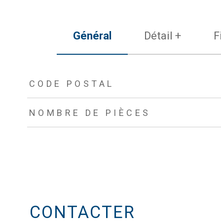
Général
Détail +
F
TRAD_ZEPHYR_Caracteristique
TRAD_ZEPHYR_Valeurs
CODE POSTAL
NOMBRE DE PIÈCES
CONTACTER