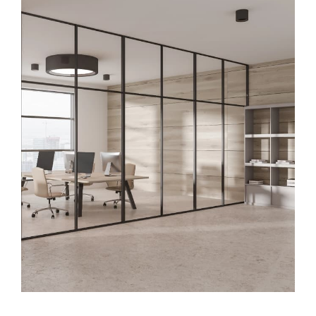
Vous recherchez une maison de village, une ferme
authentique ou un terrain à bâtir ?
Jetez un œil à nos
annonces immobilières à
Castelnau-Montratier
: elles sont sélectionnées avec
soin pour répondre à vos attentes. Nous vous
proposons aussi une estimation précise et
personnalisée si vous souhaitez vendre.
Parlons de votre projet
Passez nous voir au 37 rue Clemenceau, 46170
Castelnau-Montratier. Vous pouvez aussi nous
appeler au 05.65.21.82.83 ou nous écrire à
geoffroy@immobilier-marin.com
.
Chez nous, chaque projet
immobilier à Castelnau-