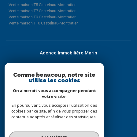
Vente maison T5 Castelnau-Montratier
Vente maison T7 Castelnau-Montratier
Vente maison T9 Castelnau-Montratier
Vente maison T10 Castelnau-Montratier
Agence Immobilière Marin
05.65.21.82.83
geoffroy@immobilier-marin.com
Comme beaucoup, notre site
utilise les cookies
37 RUE CLEMENCEAU
46170
CASTELNAU-MONTRATIER
On aimerait vous accompagner pendant
votre visite.
En poursuivant, vous acceptez l'utilisation des
Nous suivre sur
cookies par ce site, afin de vous proposer des
contenus adaptés et réaliser des statistiques !