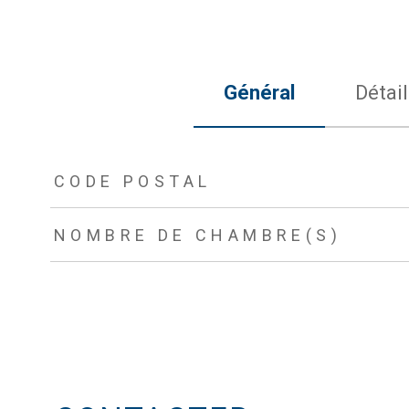
Général
Détail
TRAD_ZEPHYR_Caracteristique
TRAD_ZEPHYR_Valeurs
CODE POSTAL
NOMBRE DE CHAMBRE(S)