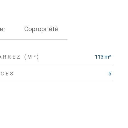
er
Copropriété
ARREZ (M²)
113 m²
ÈCES
5