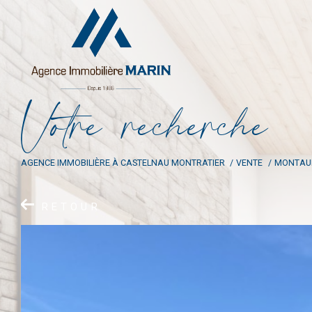
V
o
t
r
e
r
e
c
h
e
r
c
h
e
AGENCE IMMOBILIÈRE À CASTELNAU MONTRATIER
VENTE
MONTAU
RETOUR