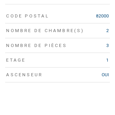
TRAD_ZEPHYR_Caracteristique
TRAD_ZEPHYR_Valeurs
CODE POSTAL
82000
NOMBRE DE CHAMBRE(S)
2
NOMBRE DE PIÈCES
3
ETAGE
1
ASCENSEUR
OUI