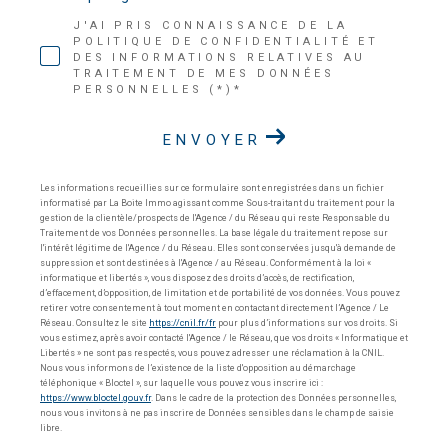
J'AI PRIS CONNAISSANCE DE LA
POLITIQUE DE CONFIDENTIALITÉ ET
DES INFORMATIONS RELATIVES AU
TRAITEMENT DE MES DONNÉES
PERSONNELLES (*)*
ENVOYER
Les informations recueillies sur ce formulaire sont enregistrées dans un fichier
informatisé par La Boite Immo agissant comme Sous-traitant du traitement pour la
gestion de la clientèle/prospects de l'Agence / du Réseau qui reste Responsable du
Traitement de vos Données personnelles. La base légale du traitement repose sur
l'intérêt légitime de l'Agence / du Réseau. Elles sont conservées jusqu'à demande de
suppression et sont destinées à l'Agence / au Réseau. Conformément à la loi «
informatique et libertés », vous disposez des droits d’accès, de rectification,
d’effacement, d’opposition, de limitation et de portabilité de vos données. Vous pouvez
retirer votre consentement à tout moment en contactant directement l’Agence / Le
Réseau. Consultez le site
https://cnil.fr/fr
pour plus d’informations sur vos droits. Si
vous estimez, après avoir contacté l'Agence / le Réseau, que vos droits « Informatique et
Libertés » ne sont pas respectés, vous pouvez adresser une réclamation à la CNIL.
Nous vous informons de l’existence de la liste d'opposition au démarchage
téléphonique « Bloctel », sur laquelle vous pouvez vous inscrire ici :
https://www.bloctel.gouv.fr
. Dans le cadre de la protection des Données personnelles,
nous vous invitons à ne pas inscrire de Données sensibles dans le champ de saisie
libre.