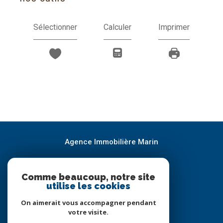
Sélectionner
Calculer
Imprimer
Agence Immobilière Marin
05.65.21.82.83
Comme beaucoup, notre site
geoffroy@immobilier-marin.com
utilise les cookies
37 RUE CLEMENCEAU
46170
CASTELNAU-MONTRATIER
On aimerait vous accompagner pendant
votre visite.