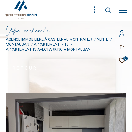
V
o
t
r
e
r
e
c
h
e
r
c
h
e
AGENCE IMMOBILIÈRE À CASTELNAU MONTRATIER
VENTE
MONTAUBAN
APPARTEMENT
T3
Fr
APPARTEMENT T3 AVEC PARKING A MONTAUBAN
0
RETOUR