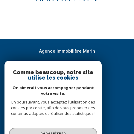
Agence Immobilière Marin
05.65.21.82.83
Comme beaucoup, notre site
geoffroy@immobilier-marin.com
utilise les cookies
37 RUE CLEMENCEAU
46170
CASTELNAU-MONTRATIER
On aimerait vous accompagner pendant
votre visite.
En poursuivant, vous acceptez l'utilisation des
Nous suivre sur
cookies par ce site, afin de vous proposer des
contenus adaptés et réaliser des statistiques !
PARAMÉTRER