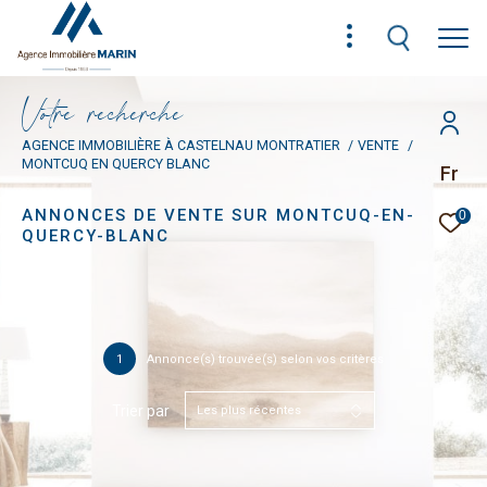
V
o
t
r
e
r
e
c
h
e
r
c
h
e
AGENCE IMMOBILIÈRE À CASTELNAU MONTRATIER
VENTE
MONTCUQ EN QUERCY BLANC
Fr
ANNONCES DE VENTE SUR MONTCUQ-EN-
0
QUERCY-BLANC
1
Annonce(s) trouvée(s) selon vos critères
Trier par
Les plus récentes