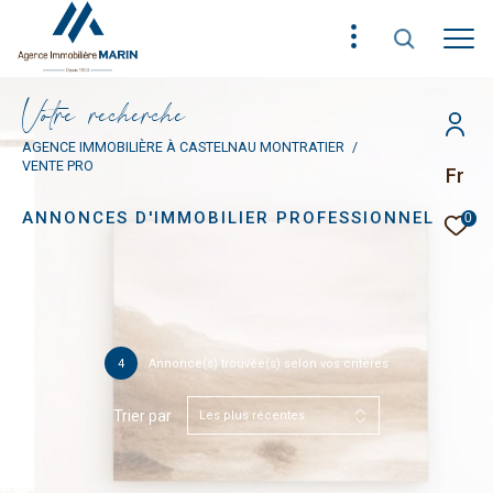
V
o
t
r
e
r
e
c
h
e
r
c
h
e
AGENCE IMMOBILIÈRE À CASTELNAU MONTRATIER
VENTE PRO
Fr
ANNONCES D'IMMOBILIER PROFESSIONNEL
0
4
Annonce(s) trouvée(s) selon vos critères
Trier par
Les plus récentes